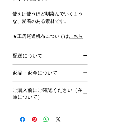
使えば使うほど馴染んでいくよう
な、愛着のある素材です。
★工房尾道帆布については
こちら
配送について
ご注文から５営業日以内に発送いたし
返品・返金について
ます。
ご購入者さまのご都合での返品・返金
ご購入前にご確認ください（在
は受け付けておりません。万が一、商
庫について）
品に破損があった場合、ご注文した商
品と異なる場合は、ご返品いただいた
オンラインショップで販売している商
のち、在庫があるものは再配送、在庫
品は、安佐南区川内にあるぽんぽんの
がないものは返金いたします。
実店舗でも販売しております。基本的
に、売れた商品は「在庫なし」の表記
私たちについて
こども発達支援センター
私たちの歴史
に変更しておりますが、同時期にご購
きっずぐみ
役 員
ひよこぐみ