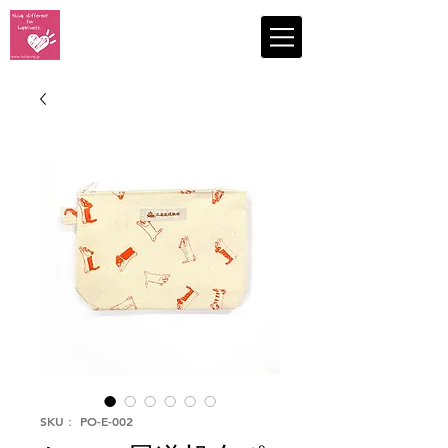
認定NPO法人
コミュニティリーダーひゅーるぽん
NPO Hull Pong
SKU： PO-E-002