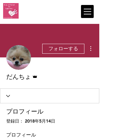
認定NPO法人
コミュニティリーダーひゅーるぽん
NPO Hull Pong
その他
フォローする
管理者
だんちょ
プロフィール
登録日： 2018年5月14日
プロフィール