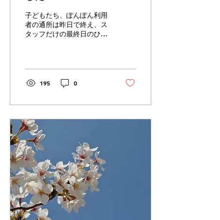
子どもたち、ぽんぽん利用
者の通所は昨日で終え、ス
タッフだけの最終日のひゅ
ーるは雪の舞う日となりま
した。1月に「ウタとナン
タの人助け」という演劇公
演で幕を開けた今年。「お
きらくごきらく〜」を合い
195
0
言葉にせわしい人間社会と
対照的な「猿猴（かっ
ぱ）」の世界を演じなが
ら、「今の社会、...