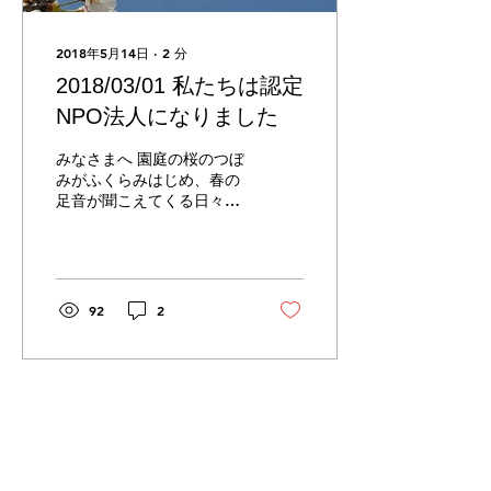
2018年5月14日
∙
2
分
2018/03/01 私たちは認定
NPO法人になりました
みなさまへ 園庭の桜のつぼ
みがふくらみはじめ、春の
足音が聞こえてくる日々と
なりまし た。平素は私たち
の活動にご支援、ご協力を
賜り、心よりお礼申し上げ
ます。 さて、本日、私たち
特定非営利活動法人コミュ
92
2
ニティリーダーひゅーるぽ
んは、...
私たちについて
こども発達支援センター
私たちの歴史
きっずぐみ
役 員
ひよこぐみ
事業計画と報告
子育ての相談
​認定NPO
子育て交流サロン
私たちへのご支援
​ ンターからのお知らせ