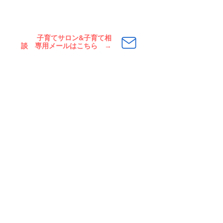
子育てサロン&子育て相
談 専用メールはこちら
→
私たちについて
こども発達支援センター
私たちの歴史
きっずぐみ
役 員
ひよこぐみ
事業計画と報告
子育ての相談
​認定NPO
子育て交流サロン
私たちへのご支援
​ ンターからのお知らせ
ぽんぽん
ボランティア
ぽんぽんについて
体験プログラム
アートギャラリー
コーディネーター
アートレンタル
養成講座
オーダーアート
災害ボランティア
ギャラリー&ショップ
Online Shop
アート・街づくり
うるとらのほし
アートが街を変えていく