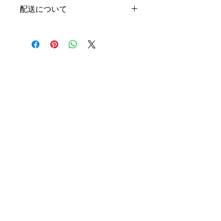
ご購入者さまのご都合での返品・返金
配送について
は受け付けておりません。万が一、商
品に破損があった場合、ご注文した商
ご注文から５営業日以内に発送いたし
品と異なる場合は、ご返品いただいた
ます。
のち、在庫があるものは再配送、在庫
がないものは返金いたします。
私たちについて
こども発達支援センター
私たちの歴史
きっずぐみ
役 員
ひよこぐみ
事業計画と報告
子育ての相談
​認定NPO
子育て交流サロン
私たちへのご支援
​ ンターからのお知らせ
ぽんぽん
ボランティア
ぽんぽんについて
体験プログラム
アートギャラリー
コーディネーター
アートレンタル
養成講座
オーダーアート
災害ボランティア
ギャラリー&ショップ
Online Shop
アート・街づくり
うるとらのほし
アートが街を変えていく
アート･ルネッサンス
Peace Font